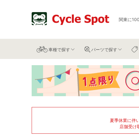
関東に10
車種
で探す
パーツ
で探す
夏季休業に伴
店舗受け