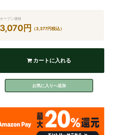
オープン価格
3,070
円
（
3,377
円
税込）
カートに入れる
お気に入りへ追加