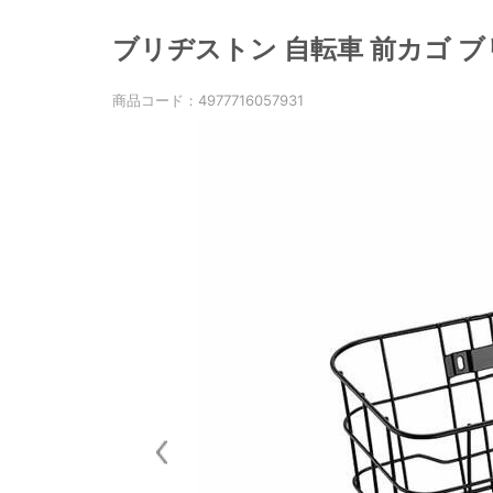
ブリヂストン 自転車 前カゴ ブリジ
商品コード：
4977716057931