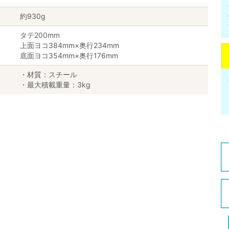
約930g
タテ200mm
上面ヨコ384mm×奥行234mm
底面ヨコ354mm×奥行176mm
・材質：スチール
・最大積載重量：3kg