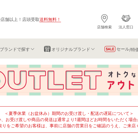
0店舗以上
！
店頭受取
送料無料
！
店舗検索
法人窓口
セール
ブランド
で探す
オリジナルブランド
/特
＜夏季休業（お盆休み）期間のお受け渡し・配送の遅延について＞
い、お受け渡しや商品の発送は通常より1週間ほどお時間をいただく場合
取りをご希望のお客様は、事前に店舗の営業日をご確認のうえ、ご来店