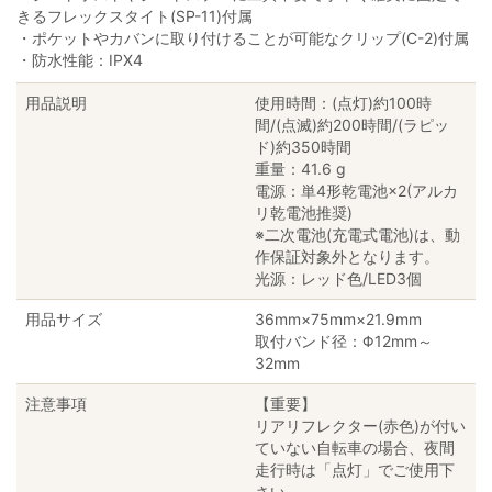
きるフレックスタイト(SP-11)付属
・ポケットやカバンに取り付けることが可能なクリップ(C-2)付属
・防水性能：IPX4
用品説明
使用時間：(点灯)約100時
間/(点滅)約200時間/(ラピッ
ド)約350時間
重量：41.6 g
電源：単4形乾電池×2(アルカ
リ乾電池推奨)
※二次電池(充電式電池)は、動
作保証対象外となります。
光源：レッド色/LED3個
用品サイズ
36mm×75mm×21.9mm
取付バンド径：Φ12mm～
32mm
注意事項
【重要】
リアリフレクター(赤色)が付い
ていない自転車の場合、夜間
走行時は「点灯」でご使用下
さい。