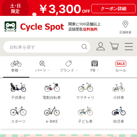
￥3,300
土･日
クーポン
詳細
限定
OFF
関東に100店舗以上
店頭受取
送料無料
店舗検索
車種
パーツ
ブランド
PB
セール
子供乗せ
電動自転車
ママチャリ
小径車
スポーツ
e-BIKE
子ども車
幼児車