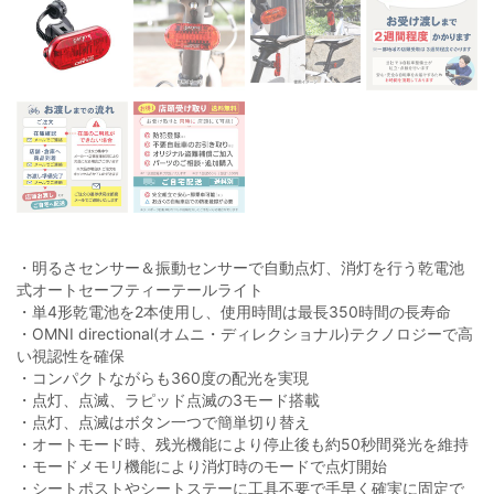
・明るさセンサー＆振動センサーで自動点灯、消灯を行う乾電池
式オートセーフティーテールライト
・単4形乾電池を2本使用し、使用時間は最長350時間の長寿命
・OMNI directional(オムニ・ディレクショナル)テクノロジーで高
い視認性を確保
・コンパクトながらも360度の配光を実現
・点灯、点滅、ラピッド点滅の3モード搭載
・点灯、点滅はボタン一つで簡単切り替え
・オートモード時、残光機能により停止後も約50秒間発光を維持
・モードメモリ機能により消灯時のモードで点灯開始
・シートポストやシートステーに工具不要で手早く確実に固定で