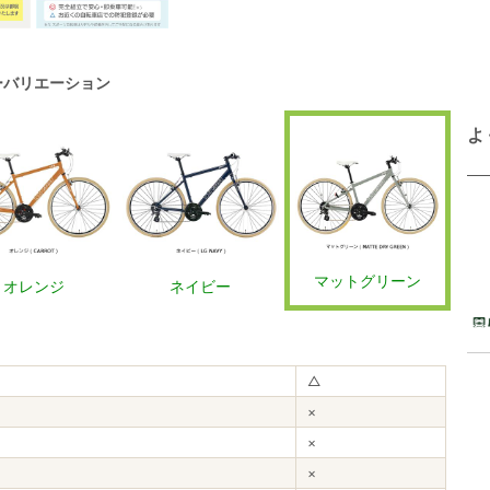
ーバリエーション
よ
マットグリーン
オレンジ
ネイビー
△
×
×
×