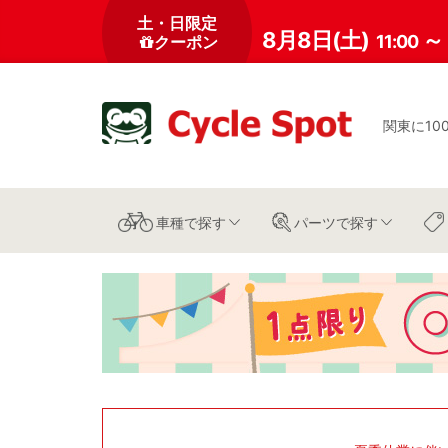
土・日限定
8月8日(土)
～
11:00
クーポン
関東に10
車種
で探す
パーツ
で探す