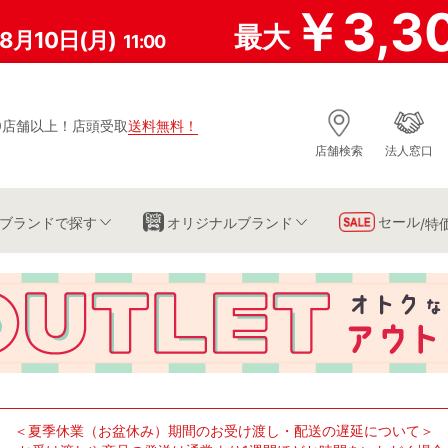
￥3,3
最大
8月10日(月)
11:00
0店舗以上
！
店頭受取
送料無料
！
店舗検索
法人窓口
セール
ブランド
で探す
オリジナルブランド
/特
＜夏季休業（お盆休み）期間のお受け渡し・配送の遅延について＞