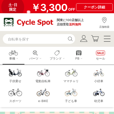
￥3,300
土･日
クーポン
詳細
限定
OFF
関東に100店舗以上
店頭受取
送料無料
店舗検索
車種
パーツ
ブランド
PB
セール
子供乗せ
電動自転車
ママチャリ
小径車
スポーツ
e-BIKE
子ども車
幼児車