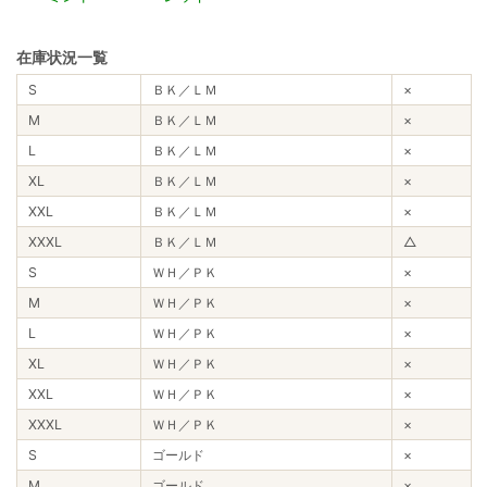
在庫状況一覧
S
ＢＫ／ＬＭ
×
M
ＢＫ／ＬＭ
×
L
ＢＫ／ＬＭ
×
XL
ＢＫ／ＬＭ
×
XXL
ＢＫ／ＬＭ
×
XXXL
ＢＫ／ＬＭ
△
S
ＷＨ／ＰＫ
×
M
ＷＨ／ＰＫ
×
L
ＷＨ／ＰＫ
×
XL
ＷＨ／ＰＫ
×
XXL
ＷＨ／ＰＫ
×
XXXL
ＷＨ／ＰＫ
×
S
ゴールド
×
M
ゴールド
×