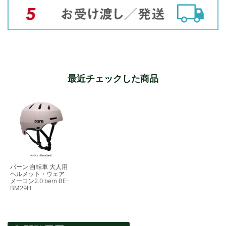
最近チェックした商品
バーン 自転車 大人用
ヘルメット・ウェア
メーコン2.0 bern BE-
BM29H