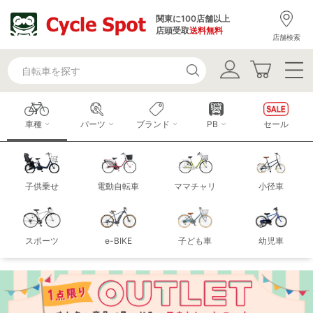
関東に100店舗以上
店頭受取
送料無料
店舗検索
車種
パーツ
ブランド
PB
セール
子供乗せ
電動自転車
ママチャリ
小径車
スポーツ
e-BIKE
子ども車
幼児車