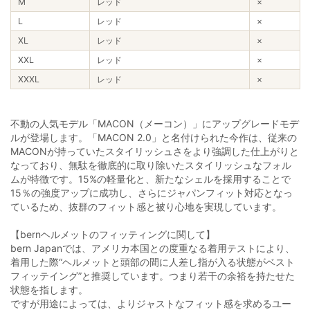
M
レッド
×
L
レッド
×
XL
レッド
×
XXL
レッド
×
XXXL
レッド
×
不動の人気モデル「MACON（メーコン）」にアップグレードモデ
ルが登場します。「MACON 2.0」と名付けられた今作は、従来の
MACONが持っていたスタイリッシュさをより強調した仕上がりと
なっており、無駄を徹底的に取り除いたスタイリッシュなフォル
ムが特徴です。15%の軽量化と、新たなシェルを採用することで
15％の強度アップに成功し、さらにジャパンフィット対応となっ
ているため、抜群のフィット感と被り心地を実現しています。
【bernヘルメットのフィッティングに関して】
bern Japanでは、アメリカ本国との度重なる着用テストにより、
着用した際“ヘルメットと頭部の間に人差し指が入る状態がベスト
フィッテイング”と推奨しています。つまり若干の余裕を持たせた
状態を指します。
ですが用途によっては、よりジャストなフィット感を求めるユー