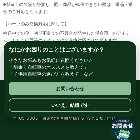
※製造上の欠陥が発覚し、同一商品が確保できない際は、返品・返
金のご対応となります。
【パーツのみ交換対応に関して】
輸送中での傷、初期不良での不具合が発生した場合同一のアイテ
ム、もしくは同等のアイテムにて交換対応させて頂きます。
その場合該当部品を着払いにて返送して頂く必要が御座いますので
なにかお困りのことはございますか？
予めご了承ください。
小さなお悩みもお気軽に質問ください♪
「街乗り自転車のオススメを教えて」
「子供用自転車の選び方を教えて」など
お問い合わせ
総合自転車専門店 サイクルスポット ル・サイク
いいえ、結構です
〒105-0003 東京都港区西新橋1-6-15 NS虎ノ門ビル8階