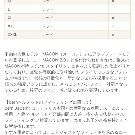
M
レッド
×
L
レッド
×
XL
レッド
×
XXL
レッド
×
XXXL
レッド
×
不動の人気モデル「MACON（メーコン）」にアップグレードモデ
ルが登場します。「MACON 2.0」と名付けられた今作は、従来の
MACONが持っていたスタイリッシュさをより強調した仕上がりと
なっており、無駄を徹底的に取り除いたスタイリッシュなフォル
ムが特徴です。15%の軽量化と、新たなシェルを採用することで
15％の強度アップに成功し、さらにジャパンフィット対応となっ
ているため、抜群のフィット感と被り心地を実現しています。
【bernヘルメットのフィッティングに関して】
bern Japanでは、アメリカ本国との度重なる着用テストにより、
着用した際“ヘルメットと頭部の間に人差し指が入る状態がベスト
フィッテイング”と推奨しています。つまり若干の余裕を持たせた
状態を指します。
ですが用途によっては、よりジャストなフィット感を求めるユー