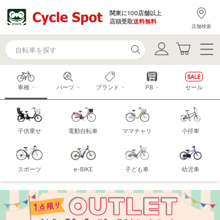
関東に100店舗以上
店頭受取
送料無料
店舗検索
車種
パーツ
ブランド
PB
セール
子供乗せ
電動自転車
ママチャリ
小径車
スポーツ
e-BIKE
子ども車
幼児車