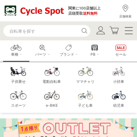
関東に100店舗以上
店頭受取
送料無料
店舗検索
車種
パーツ
ブランド
PB
セール
子供乗せ
電動自転車
ママチャリ
小径車
スポーツ
e-BIKE
子ども車
幼児車