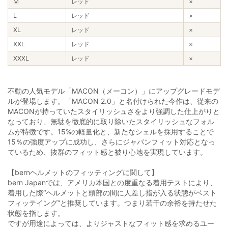
M
レッド
×
L
レッド
×
XL
レッド
×
XXL
レッド
×
XXXL
レッド
×
不動の人気モデル「MACON（メーコン）」にアップグレードモデ
ルが登場します。「MACON 2.0」と名付けられた今作は、従来の
MACONが持っていたスタイリッシュさをより強調した仕上がりと
なっており、無駄を徹底的に取り除いたスタイリッシュなフォル
ムが特徴です。15%の軽量化と、新たなシェルを採用することで
15％の強度アップに成功し、さらにジャパンフィット対応となっ
ているため、抜群のフィット感と被り心地を実現しています。
【bernヘルメットのフィッティングに関して】
bern Japanでは、アメリカ本国との度重なる着用テストにより、
着用した際“ヘルメットと頭部の間に人差し指が入る状態がベスト
フィッテイング”と推奨しています。つまり若干の余裕を持たせた
状態を指します。
ですが用途によっては、よりジャストなフィット感を求めるユー